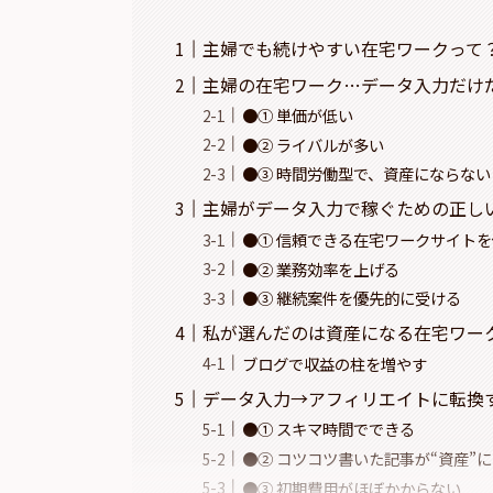
主婦でも続けやすい在宅ワークって
主婦の在宅ワーク…データ入力だけ
●① 単価が低い
●② ライバルが多い
●③ 時間労働型で、資産にならない
主婦がデータ入力で稼ぐための正し
●① 信頼できる在宅ワークサイト
●② 業務効率を上げる
●③ 継続案件を優先的に受ける
私が選んだのは資産になる在宅ワー
ブログで収益の柱を増やす
データ入力→アフィリエイトに転換
●① スキマ時間でできる
●② コツコツ書いた記事が“資産”
●③ 初期費用がほぼかからない