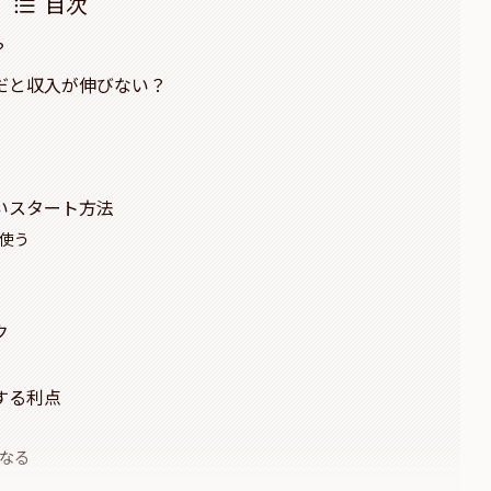
目次
？
だと収入が伸びない？
いスタート方法
を使う
ク
する利点
になる