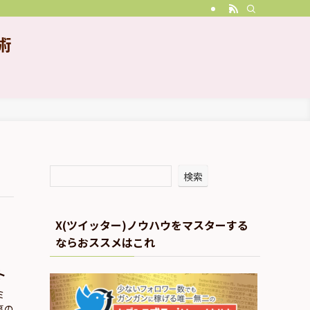
術
検索
X(ツイッター)ノウハウをマスターする
ならおススメはこれ
ト
ミ
事の