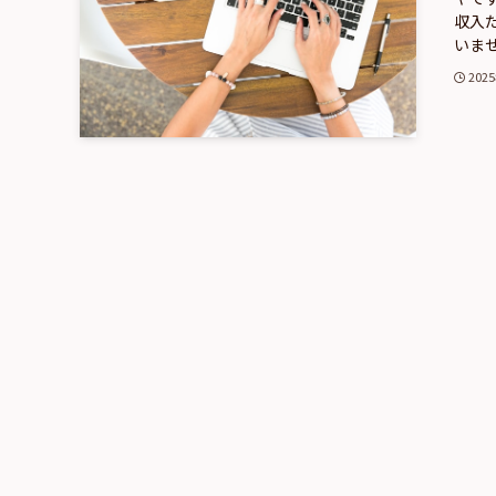
収入
いませ
202