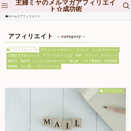
主婦ミヤのメルマガアフィリエイ
ト☆成功術
ホーム
アフィリエイト
アフィリエイト
– category –
アフィリエイト
プライバシーポリシー
マインド
エックスサーバー
主婦おすすめジャンル
アフィリエイトとは
ASP
メリット デメリット
副収入
始め方
シンレンタルサーバー
初心者
ブログ収益化
在宅副業
時間術
もう遅い
ステップメール
アフィリエイト