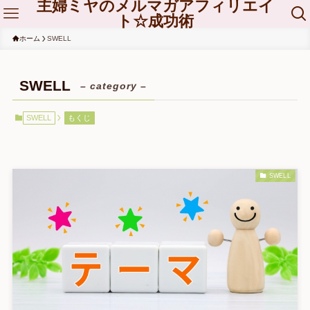
主婦ミヤのメルマガアフィリエイ
ト☆成功術
ホーム
SWELL
SWELL
– category –
SWELL
もくじ
SWELL